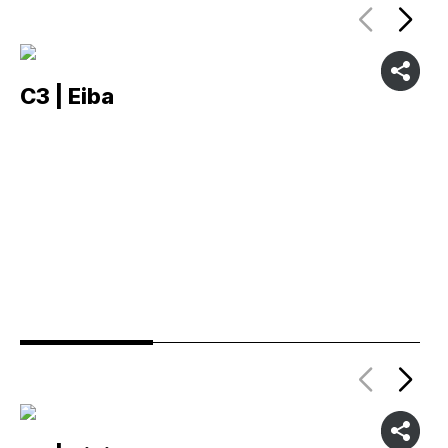
C3 | Eiba
C