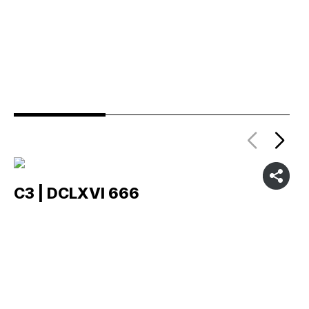
C3 | DCLXVI 666
C