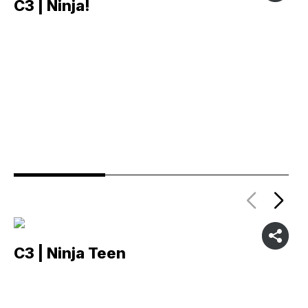
C3 | Ninja!
C
C3 | Ninja Teen
C