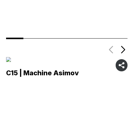
C15 | Machine Asimov
C