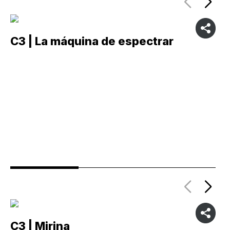
C3 | La máquina de espectrar
C
C3 | Mirina
C