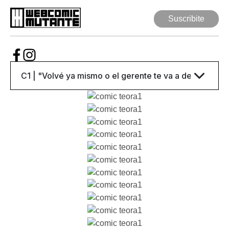
Suscribite
Suscribite
Web Comic
Mutante
Series
Autores
Artículos