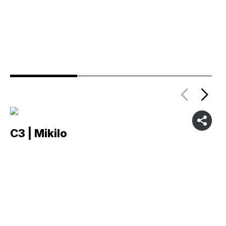
C3 | Mikilo
C