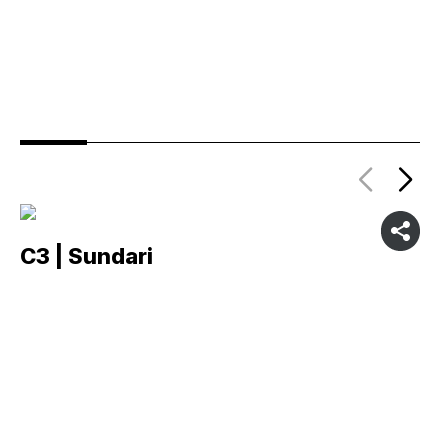
C3 | Sundari
C