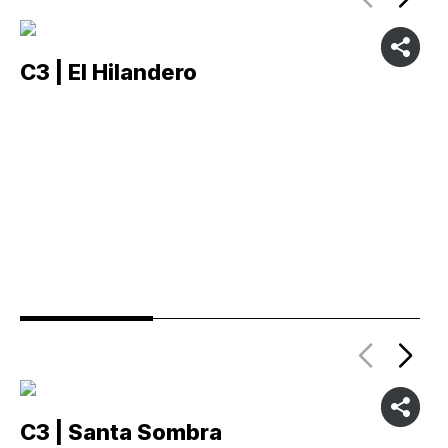
C3 | El Hilandero
C
C3 | Santa Sombra
C