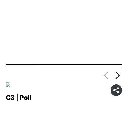
C3 | Poli
C2