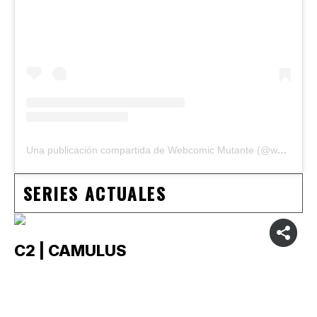
Una publicación compartida de Webcomic Mutante (@webcomicmutante)
SERIES ACTUALES
C2 | CAMULUS
C