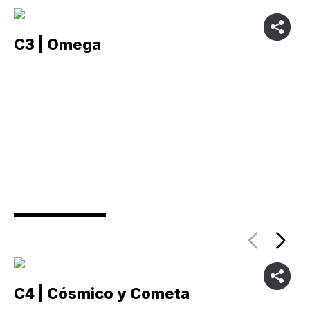
C3 | Omega
C
C4 | Cósmico y Cometa
C