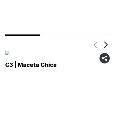
C3 | Maceta Chica
C