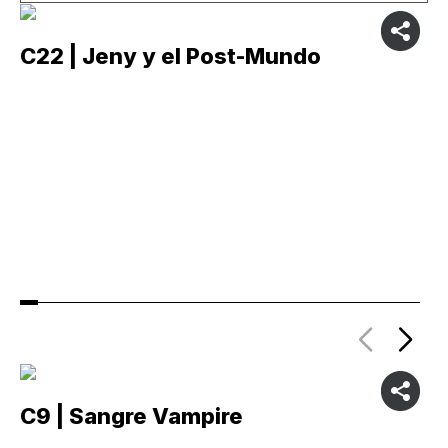
C22 | Jeny y el Post-Mundo
C
C9 | Sangre Vampire
C