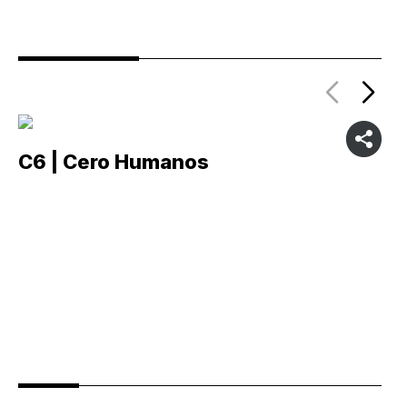
C6 | Cero Humanos
C