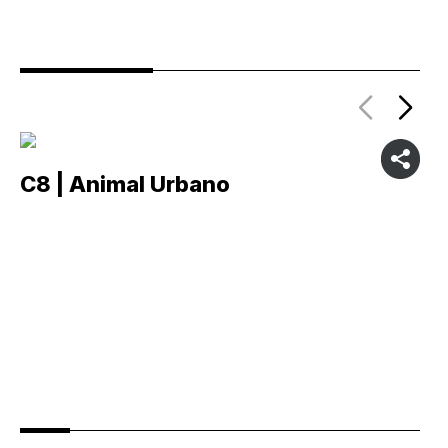
C8 | Animal Urbano
C