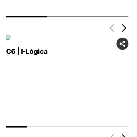
C6 | I-Lógica
C