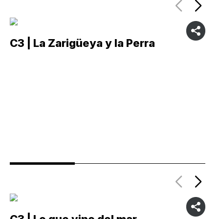
C3 | La Zarigüeya y la Perra
C