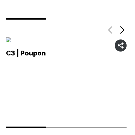
C3 | Poupon
C