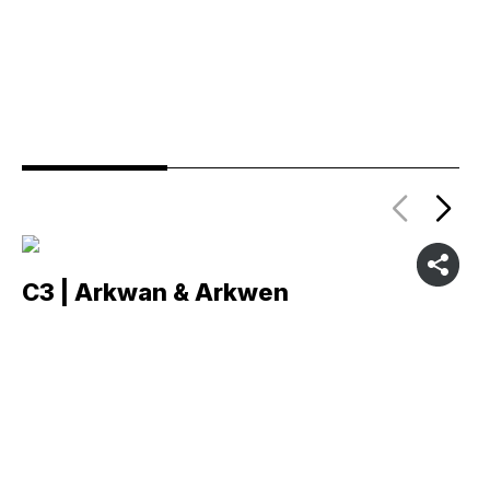
C3 | Arkwan & Arkwen
C