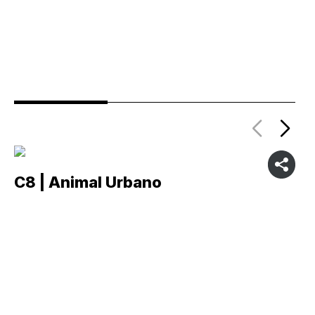
C8 | Animal Urbano
C