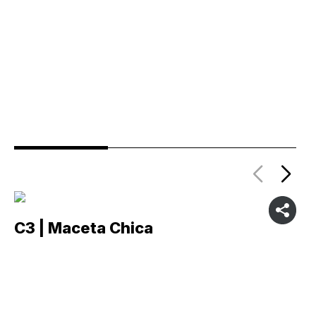
C3 | Maceta Chica
C