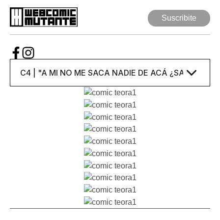
Suscribite
Suscribite
Web Comic
Mutante
Series
Autores
Artículos