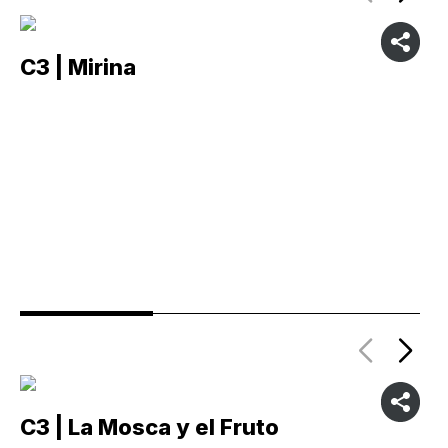
C3 | Mirina
C
C3 | La Mosca y el Fruto
C