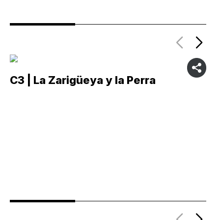
C3 | La Zarigüeya y la Perra
C