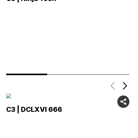
C3 | DCLXVI 666
C