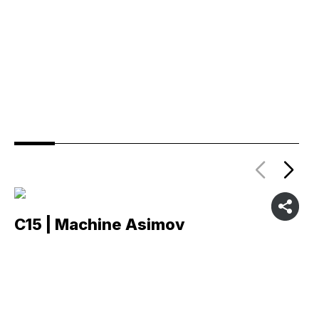
C15 | Machine Asimov
C