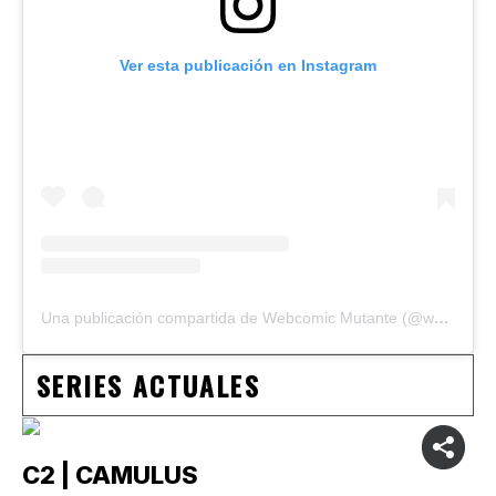
Ver esta publicación en Instagram
Una publicación compartida de Webcomic Mutante (@webcomicmutante)
SERIES ACTUALES
C2 | CAMULUS
C