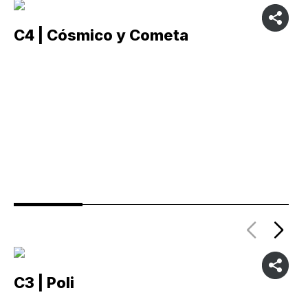
C4 | Cósmico y Cometa
C
C3 | Poli
C2