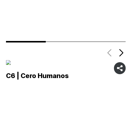
C6 | Cero Humanos
C