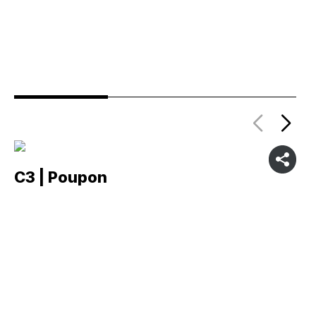
C3 | Poupon
C