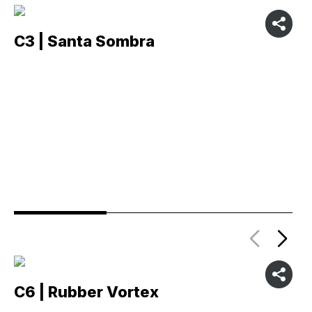
C3 | Santa Sombra
C
C6 | Rubber Vortex
C