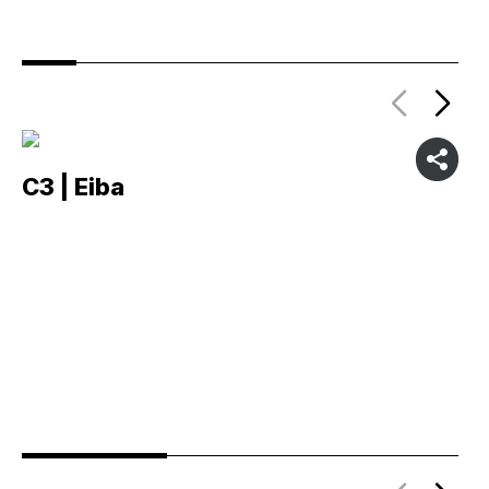
C3 | Eiba
C