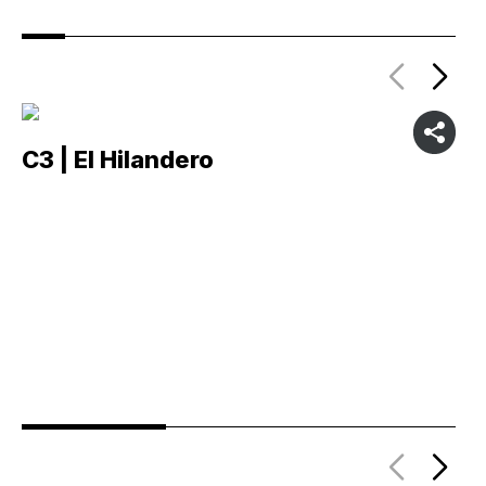
C3 | El Hilandero
C