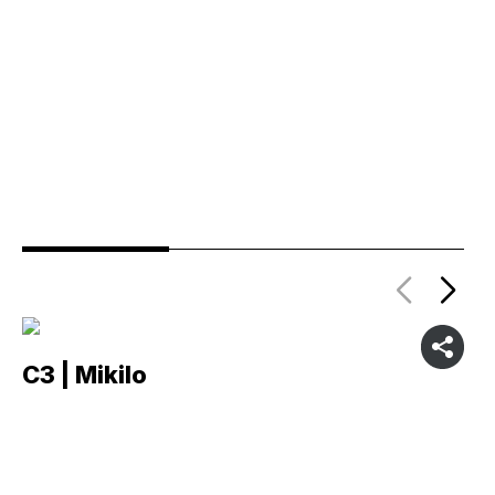
C3 | Mikilo
C