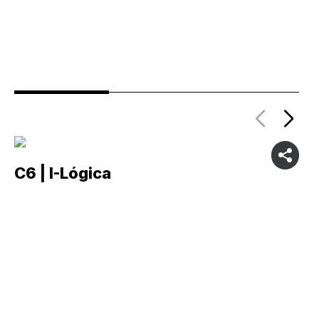
C6 | I-Lógica
C