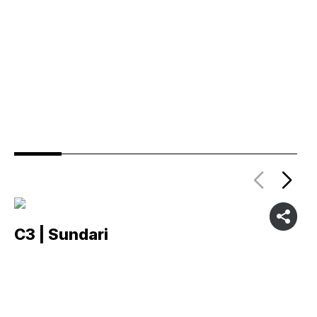
C3 | Sundari
C