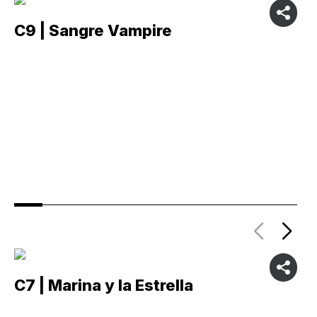
C9 | Sangre Vampire
C
C7 | Marina y la Estrella
C