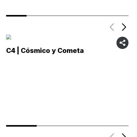
C4 | Cósmico y Cometa
C