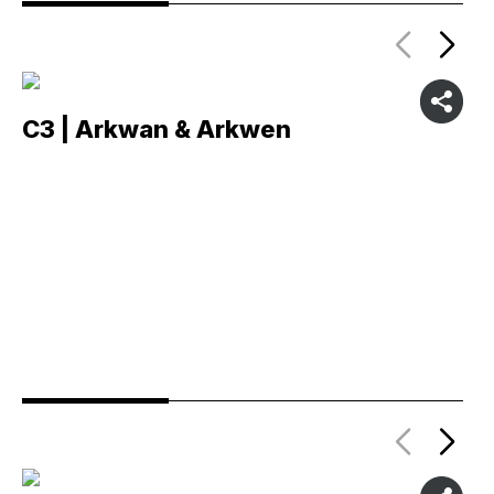
C3 | Arkwan & Arkwen
C