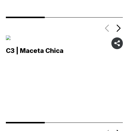
C3 | Maceta Chica
C