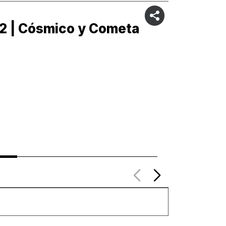
2 | Cósmico y Cometa
C1 | C