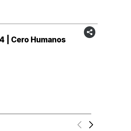
4 | Cero Humanos
C3 | C