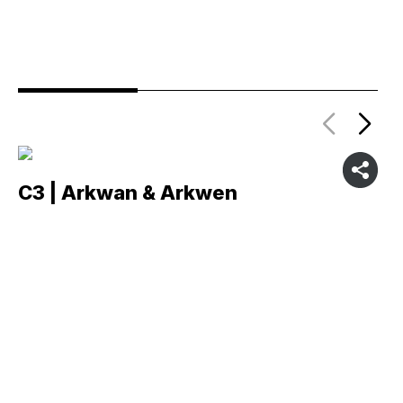
C3 | Arkwan & Arkwen
C