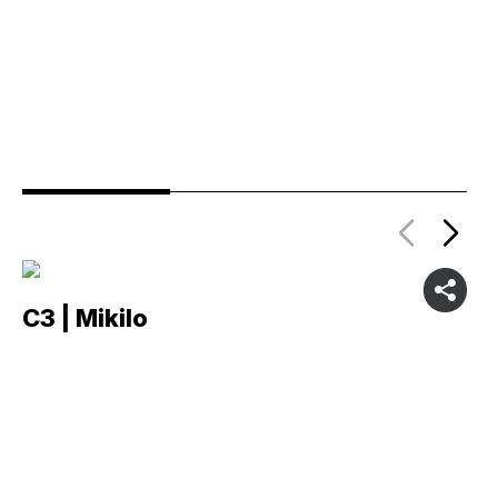
C3 | Mikilo
C