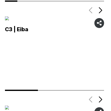
C3 | Eiba
C