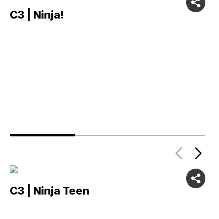
C3 | Ninja!
C
C3 | Ninja Teen
C