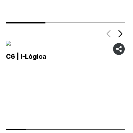
C6 | I-Lógica
C