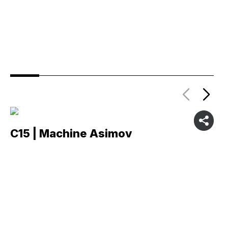
C15 | Machine Asimov
C