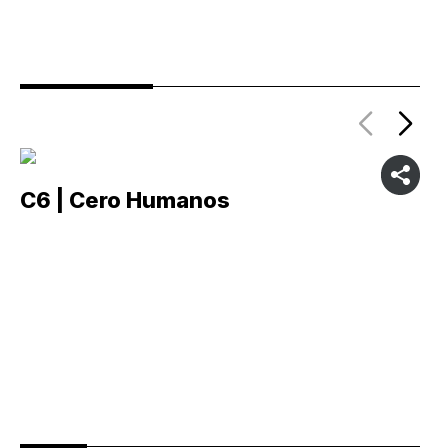
C6 | Cero Humanos
C