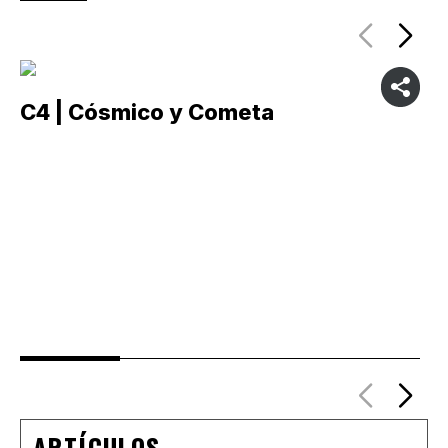
C4 | Cósmico y Cometa
C
ARTÍCULOS