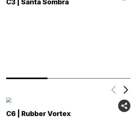
C3 | Santa Sombra
C
C6 | Rubber Vortex
C