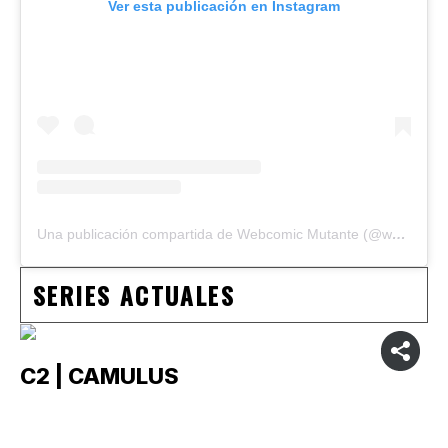
Ver esta publicación en Instagram
Una publicación compartida de Webcomic Mutante (@webcomicmutante)
SERIES ACTUALES
C2 | CAMULUS
C