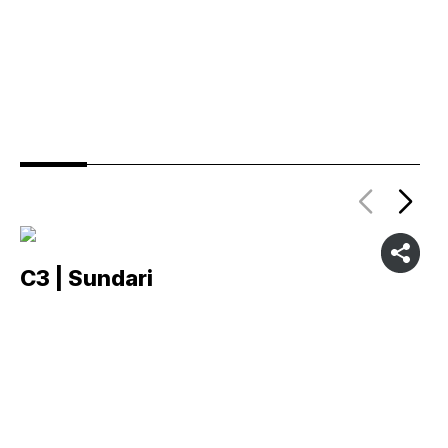
C3 | Sundari
C