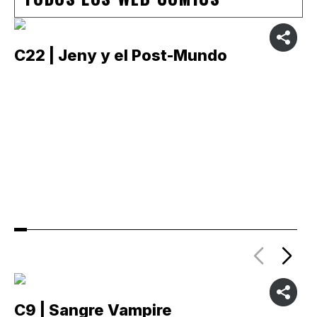
C22 | Jeny y el Post-Mundo
C
C9 | Sangre Vampire
C