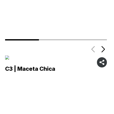
C3 | Maceta Chica
C