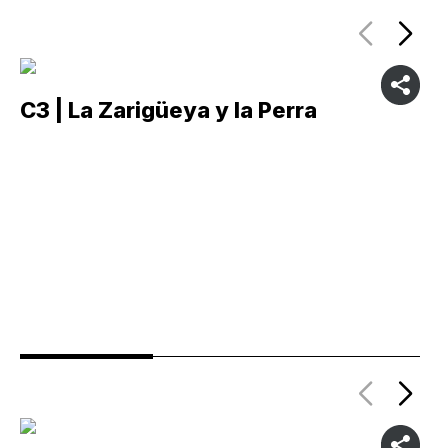
C3 | La Zarigüeya y la Perra
C