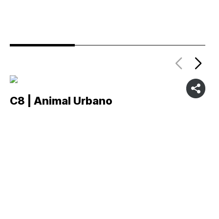
C8 | Animal Urbano
C