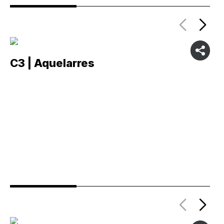
C3 | Aquelarres
C