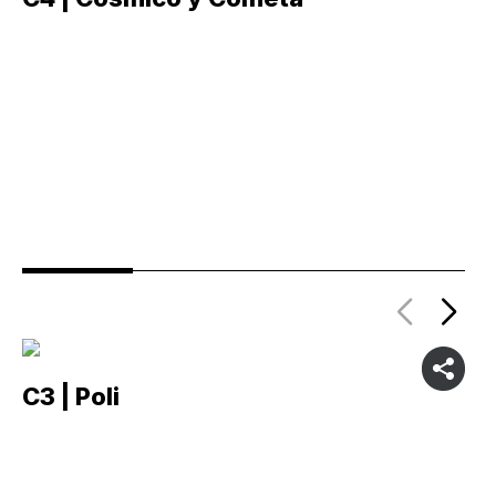
C3 | Poli
C2