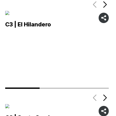
C3 | El Hilandero
C