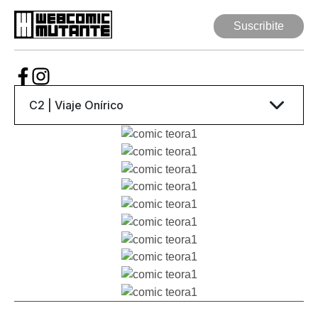
Suscribite
Suscribite
Web Comic
Mutante
Series
Autores
Artículos