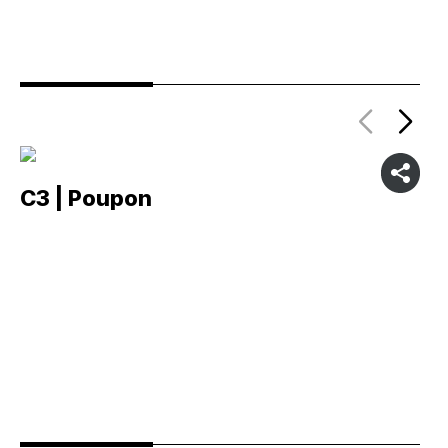
C3 | Poupon
C