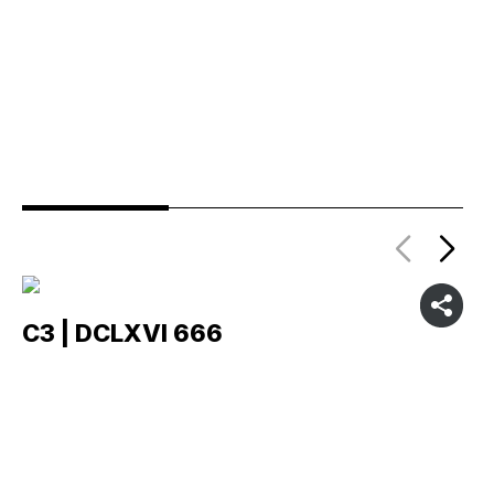
C3 | DCLXVI 666
C