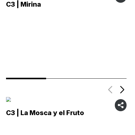
C3 | Mirina
C
C3 | La Mosca y el Fruto
C