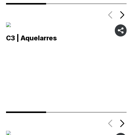
C3 | Aquelarres
C