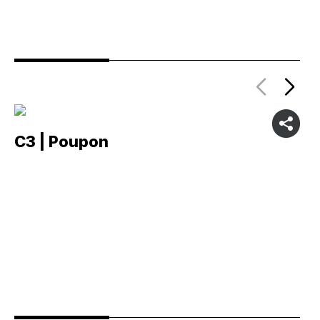
C3 | Poupon
C