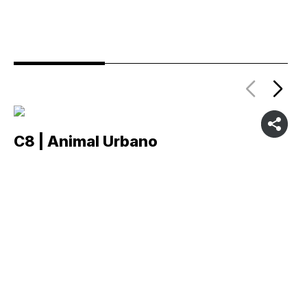
C8 | Animal Urbano
C