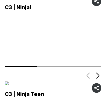
C3 | Ninja!
C
C3 | Ninja Teen
C