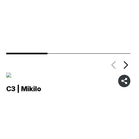
C3 | Mikilo
C