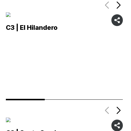
C3 | El Hilandero
C