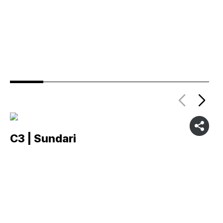
C3 | Sundari
C