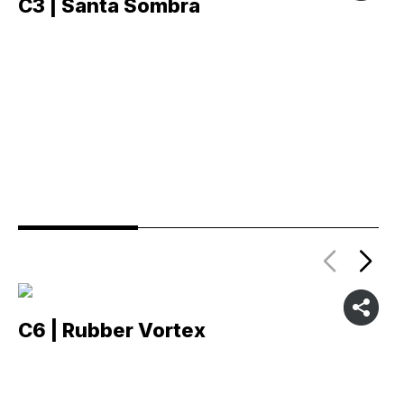
C3 | Santa Sombra
C
C6 | Rubber Vortex
C