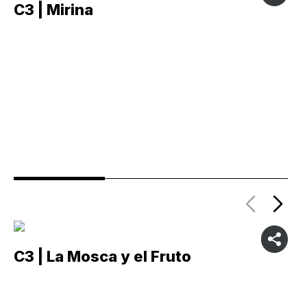
C3 | Mirina
C
C3 | La Mosca y el Fruto
C