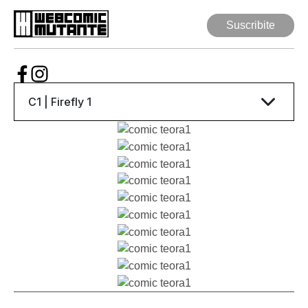
Suscribite
Suscribite
Web Comic
Mutante
Series
Autores
Artículos