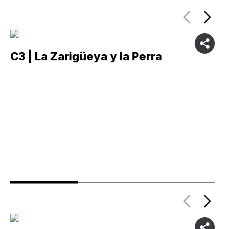
C3 | La Zarigüeya y la Perra
C