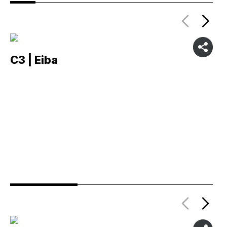
C3 | Eiba
C