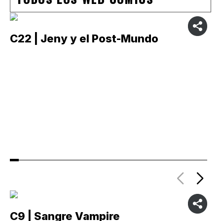
C22 | Jeny y el Post-Mundo
C
C9 | Sangre Vampire
C