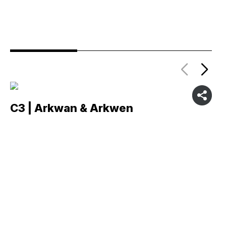
C3 | Arkwan & Arkwen
C