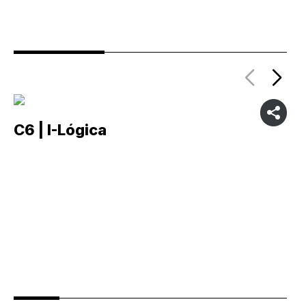
C6 | I-Lógica
C