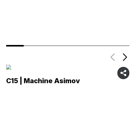
C15 | Machine Asimov
C