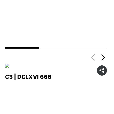
C3 | DCLXVI 666
C