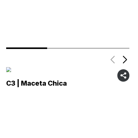
C3 | Maceta Chica
C