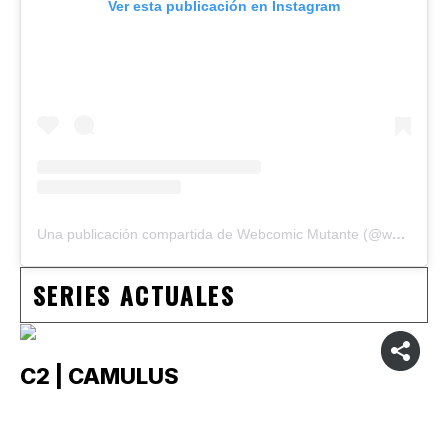
Ver esta publicación en Instagram
Una publicación compartida de Webcomic Mutante (@webcomicmutante)
SERIES ACTUALES
C2 | CAMULUS
C