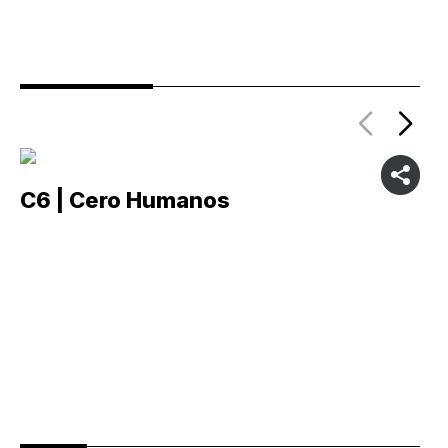
C6 | Cero Humanos
C