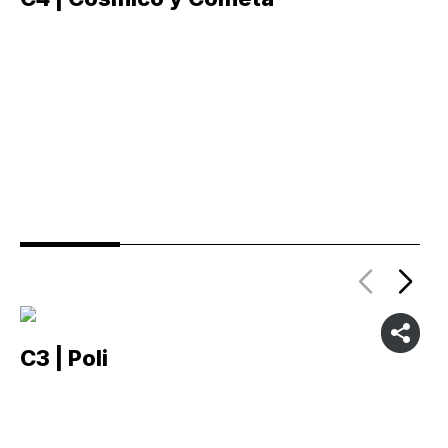
C3 | Poli
C2