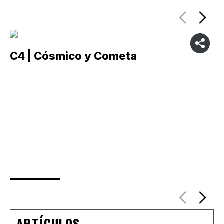
C4 | Cósmico y Cometa
C
ARTÍCULOS