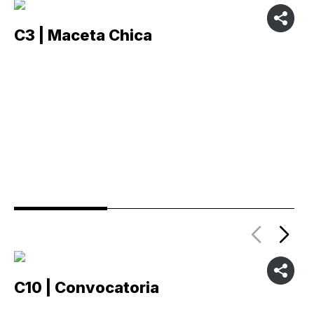
C3 | Maceta Chica
C
C10 | Convocatoria
C