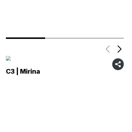
C3 | Mirina
C