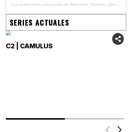
Una publicación compartida de Webcomic Mutante (@webcomicmutante)
SERIES ACTUALES
C2 | CAMULUS
C