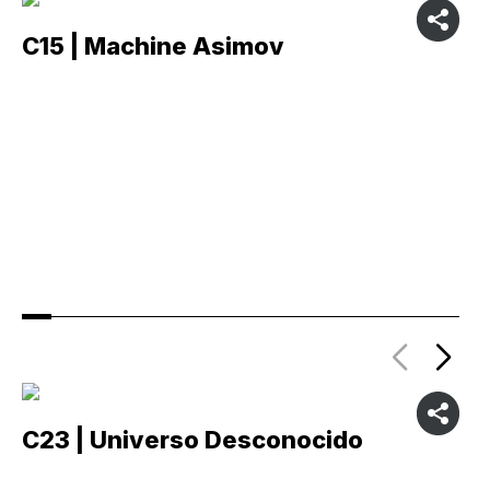
C15 | Machine Asimov
C
C23 | Universo Desconocido
C