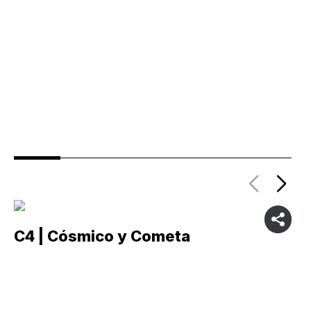
C4 | Cósmico y Cometa
C