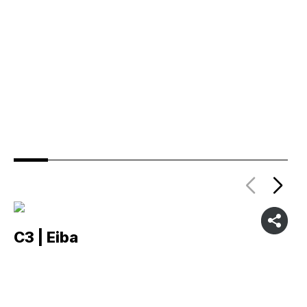
C3 | Eiba
C