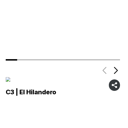
C3 | El Hilandero
C