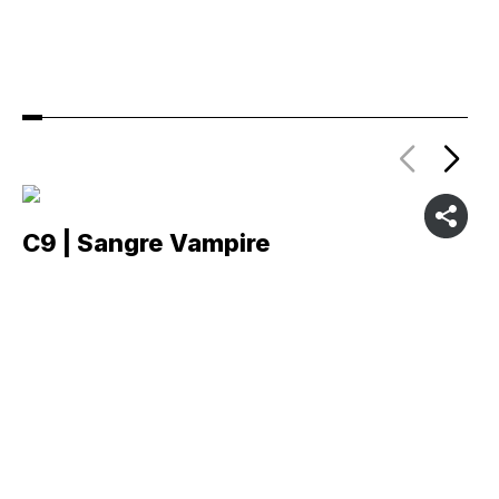
C9 | Sangre Vampire
C