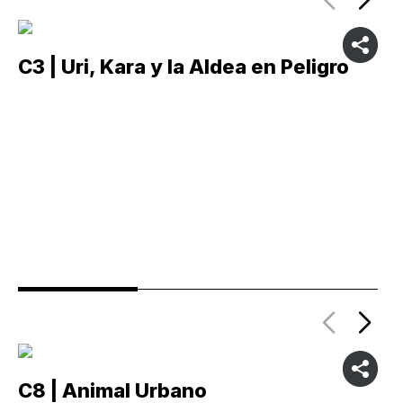
C3 | Uri, Kara y la Aldea en Peligro
C
C8 | Animal Urbano
C