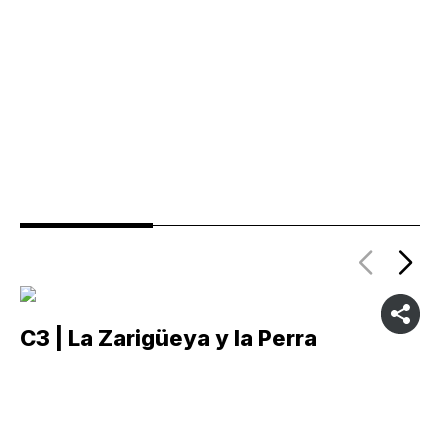
C3 | La Zarigüeya y la Perra
C