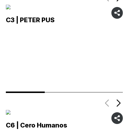
C3 | PETER PUS
C
C6 | Cero Humanos
C