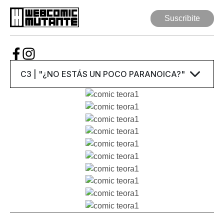
Suscribite
Suscribite
Web Comic
Mutante
Series
Autores
Artículos