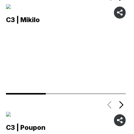
C3 | Mikilo
C
C3 | Poupon
C