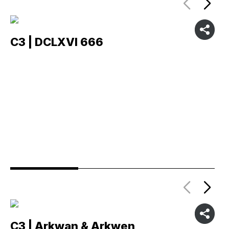
C3 | DCLXVI 666
C
C3 | Arkwan & Arkwen
C