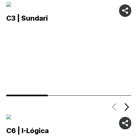
C3 | Sundari
C
C6 | I-Lógica
C