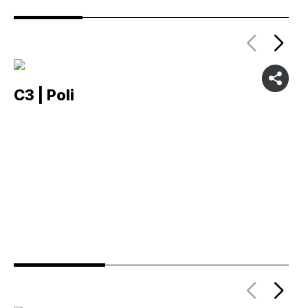
C3 | Poli
C2