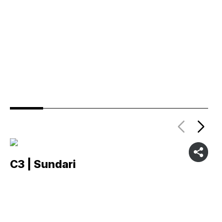
C3 | Sundari
C