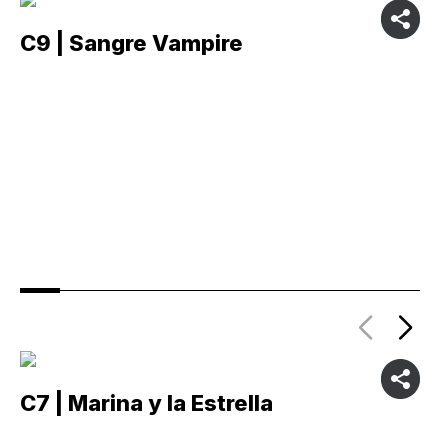
C9 | Sangre Vampire
C
C7 | Marina y la Estrella
C