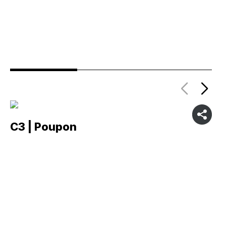
C3 | Poupon
C