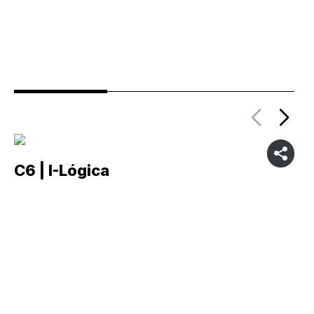
C6 | I-Lógica
C