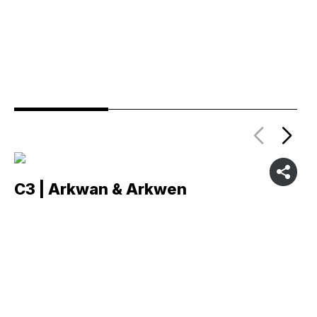
C3 | Arkwan & Arkwen
C