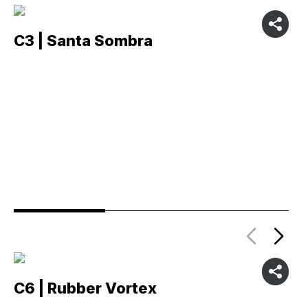
C3 | Santa Sombra
C
C6 | Rubber Vortex
C