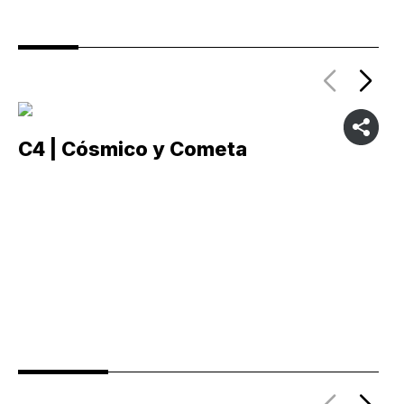
C4 | Cósmico y Cometa
C