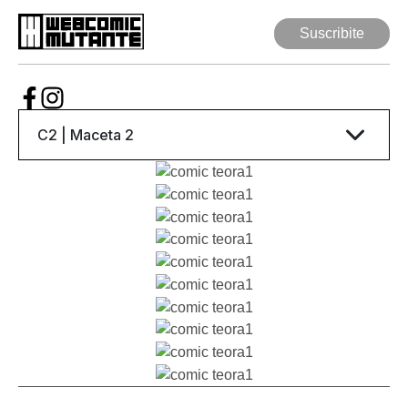
Suscribite
Suscribite
Web Comic
Mutante
Series
Autores
Artículos