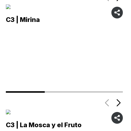
C3 | Mirina
C
C3 | La Mosca y el Fruto
C