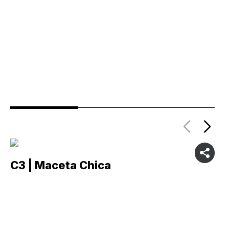
C3 | Maceta Chica
C