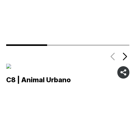
C8 | Animal Urbano
C