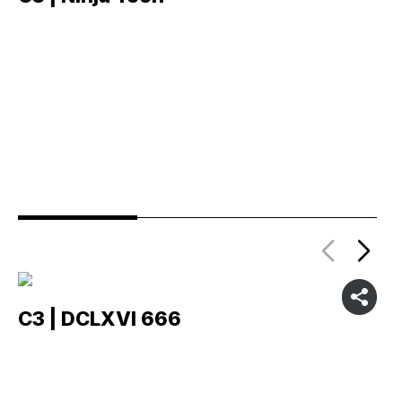
C3 | DCLXVI 666
C