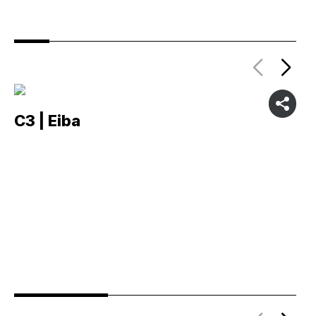
C3 | Eiba
C