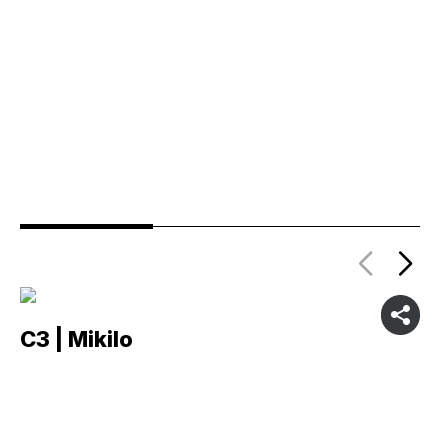
C3 | Mikilo
C