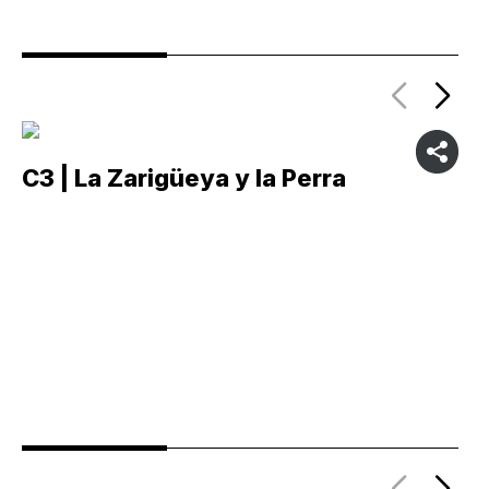
C3 | La Zarigüeya y la Perra
C