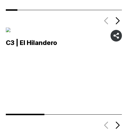
C3 | El Hilandero
C