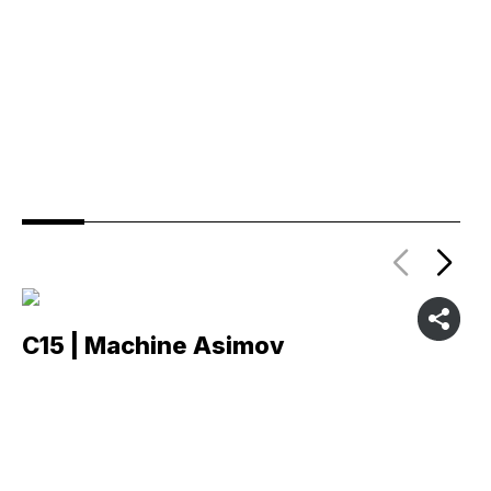
C15 | Machine Asimov
C