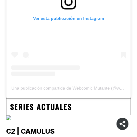
Ver esta publicación en Instagram
Una publicación compartida de Webcomic Mutante (@webcomicmutante)
SERIES ACTUALES
C2 | CAMULUS
C