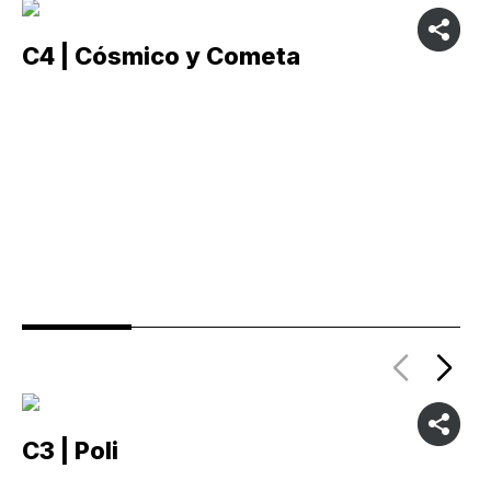
C4 | Cósmico y Cometa
C
C3 | Poli
C2