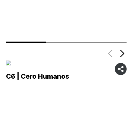
C6 | Cero Humanos
C