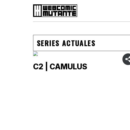
Suscribite
Web Comic
Mutante
SERIES ACTUALES
C2 | CAMULUS
Series
Autores
Artículos