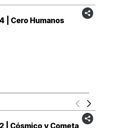
4 | Cero Humanos
C3 | C
2 | Cósmico y Cometa
C1 | C