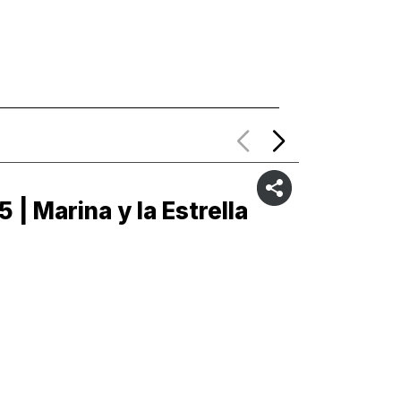
5 | Marina y la Estrella
C4 | Ma