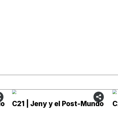
do
C21 | Jeny y el Post-Mundo
C