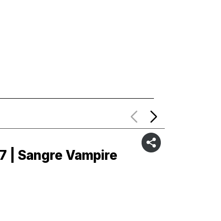
7 | Sangre Vampire
C6 | S