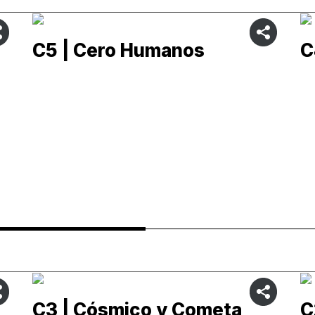
C5 | Cero Humanos
C
C3 | Cósmico y Cometa
C